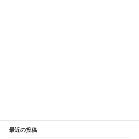
大谷中学校・大谷高校(大阪) 中学受験から大学受験まで解説！
2023-05-06
次の記事
上宮学園中学校・上宮高校 中学受験から大学受験まで解説！
2023-05-06
最近の投稿